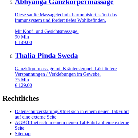
Abhyanga Ganzkörpermassage
Diese sanfte Massagetechnik harmonisiert, stärkt das
Immunsystem und fördert tiefes Wohlbefinden.
Mit Kopf- und Gesichtsmassage.
90
Min
€
149.00
Thalia Pinda Sweda
Ganzkörpermassage mit Kräuterstempel. Löst tiefere
Verspannungen / Verklebungen im Gewebe.
75
Min
€
129.00
Rechtliches
Datenschutzerklärung
Öffnet sich in einem neuen Tab
Führt
auf eine externe Seite
AGB
Öffnet sich in einem neuen Tab
Führt auf eine externe
Seite
Sitemap