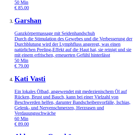
50
Min
€
85.00
Garshan
Ganzkörpermassage mit Seidenhandschuh
Durch die Stimulation des Gewebes und die Verbesserung der
Durchblutung wird der Lymphfluss angeregt, was einen
natürlichen Peeling-Effekt auf die Haut hat, sie reinigt und sie
mit einem erfrischen, erneuerten Gefühl hinterlässt
50
Min
€
79.00
Kati Vasti
Ein lokales Ölbad, angewendet mit medezienischem Öl auf
Rücken, Brust und Bauch, kann bei einer Vielzahl von
Beschwerden helfen, darunter Bandscheibenvorfälle, Ischias,
Gelenk- und Nervenschmerzen, Herzrasen und
Verdauungsschwäche
60
Min
€
89.00